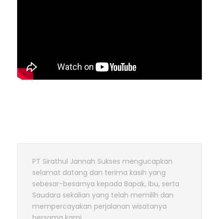
PT Sirathul Jannah Sukses mengucapkan
selamat datang dan terima kasih yang
sebesar-besarnya kepada Bapak, Ibu, serta
Saudara sekalian yang telah memilih dan
mempercayakan perjalanan wisatanya
bersama kami.