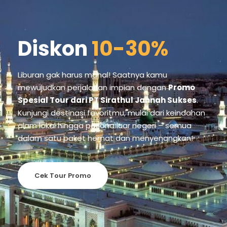
VIEW ALL TOURS
Diskon
10-30%
Liburan gak harus mahal! Saatnya kamu
mewujudkan perjalanan impian dengan
Promo
Spesial Tour dari PT Sirathul Jannah Sukses
.
Kunjungi destinasi favoritmu, mulai dari keindahan
alam lokal hingga pesona luar negeri – semua
dalam satu paket hemat dan menyenangkan!
Cek Tour Promo