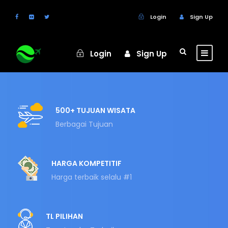
Login
Sign Up
Login
Sign Up
500+ TUJUAN WISATA
Berbagai Tujuan
HARGA KOMPETITIF
Harga terbaik selalu #1
TL PILIHAN