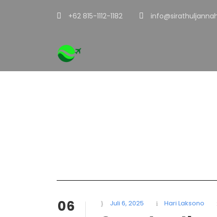
+62 815-1112-1182
info@sirathuljanna
Tag
Cara Ibadah
06
Juli 6, 2025
Hari Laksono