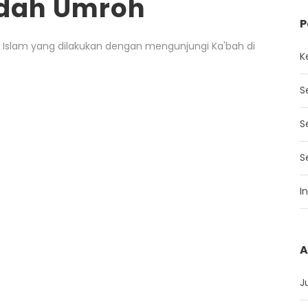
adah Umroh
P
Islam yang dilakukan dengan mengunjungi Ka'bah di
K
S
S
S
I
A
J