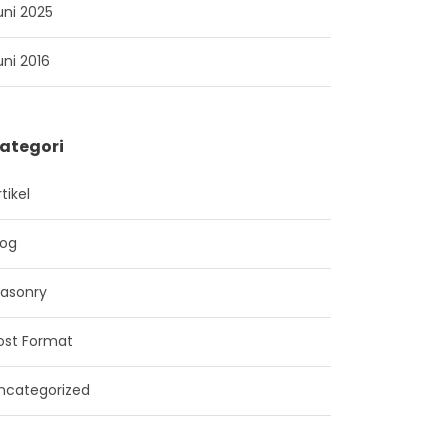
uni 2025
uni 2016
ategori
tikel
log
asonry
ost Format
ncategorized