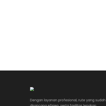
Dengan layanan profesional, rute yang sudah
dirancang efisien, serta fasilitas lengkap,