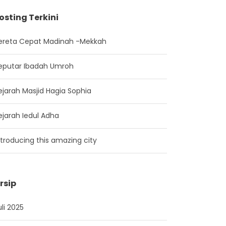
osting Terkini
ereta Cepat Madinah -Mekkah
eputar Ibadah Umroh
ejarah Masjid Hagia Sophia
ejarah Iedul Adha
ntroducing this amazing city
rsip
uli 2025