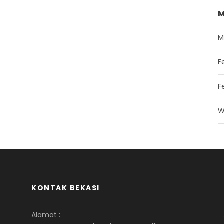
M
M
F
F
W
KONTAK BEKASI
Alamat :