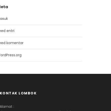
eta
asuk
eed entri
eed komentar
ordPress.org
KONTAK LOMBOK
Alamat :