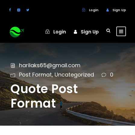
Login
Sign Up
Login
Sign Up
harilaks65@gmail.com
Post Format
,
Uncategorized
0
Quote Post
Format