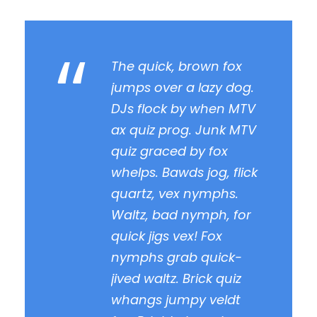
“
The quick, brown fox
jumps over a lazy dog.
DJs flock by when MTV
ax quiz prog. Junk MTV
quiz graced by fox
whelps. Bawds jog, flick
quartz, vex nymphs.
Waltz, bad nymph, for
quick jigs vex! Fox
nymphs grab quick-
jived waltz. Brick quiz
whangs jumpy veldt