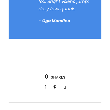
fox. Bright vixens jump;
dozy fowl quack.
Oga Mandino
0
SHARES